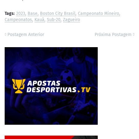
Tags:
2023
Base
Boston City Brasil
Campeonato Mineiro
Campeonatos
Kauã
Sub-20
Zagueiro
Postagem Anterior
Próxima Postagem