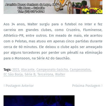
Aos 34 anos, Walter surgiu para o futebol no Inter e fez
carreira em grandes clubes, como Cruzeiro, Fluminense,
Athletico-PR, entre outros. Em meado de maio, ele acertou
com o Pelotas, mas atuou em apenas cinco partidas durante
cerca de 60 minutos. Ele deixou o clube após ser ameaçado
por alguns torcedores por perder um pênalti na eliminação
para o Monsoon, na Série A2 do Gauchão.
Tags:
2023
Atacante
Campeonato Gaúcho
Campeonatos
EC São Borja
Série B
Terceirona
Walter
Postagem Anterior
Próxima Postagem