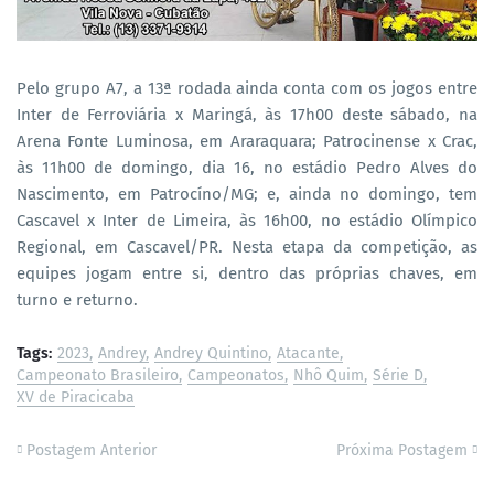
Pelo grupo A7, a 13ª rodada ainda conta com os jogos entre
Inter de Ferroviária x Maringá, às 17h00 deste sábado, na
Arena Fonte Luminosa, em Araraquara; Patrocinense x Crac,
às 11h00 de domingo, dia 16, no estádio Pedro Alves do
Nascimento, em Patrocíno/MG; e, ainda no domingo, tem
Cascavel x Inter de Limeira, às 16h00, no estádio Olímpico
Regional, em Cascavel/PR. Nesta etapa da competição, as
equipes jogam entre si, dentro das próprias chaves, em
turno e returno.
Tags:
2023
Andrey
Andrey Quintino
Atacante
Campeonato Brasileiro
Campeonatos
Nhô Quim
Série D
XV de Piracicaba
Postagem Anterior
Próxima Postagem