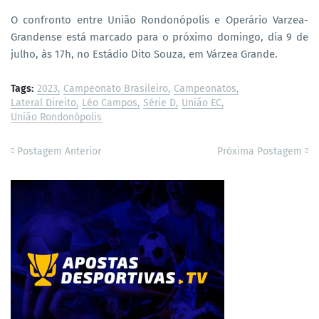
O confronto entre União Rondonópolis e Operário Varzea-
Grandense está marcado para o próximo domingo, dia 9 de
julho, às 17h, no Estádio Dito Souza, em Várzea Grande.
Tags:
2023
Campeonato Brasileiro
Campeonatos
Lateral Direito
Léo Campos
Série D
União EC
União Rondonópolis
Postagem Anterior
Próxima Postagem