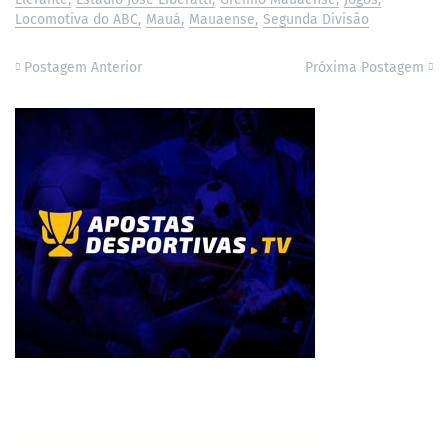
Locomotiva do ABC
Mauá
Mauaense
Segunda Divisão
Postagem Anterior
Próxima Postagem