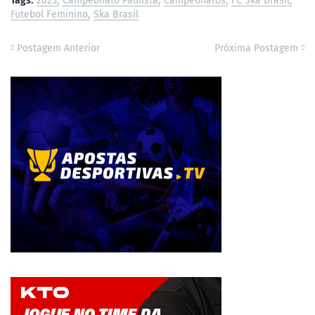
Tags:
2023
Campeonato Paulista
Campeonatos
FC Ska Brasil
Futebol Feminino
Ska Brasil
Postagem Anterior
Próxima Postagem