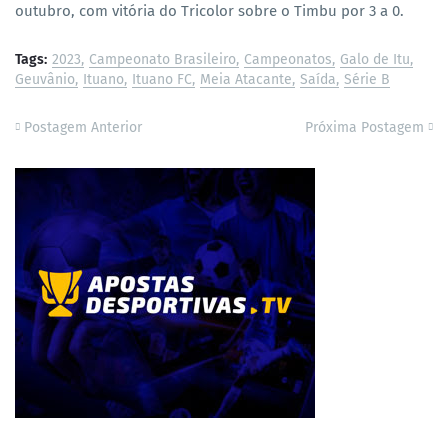
outubro, com vitória do Tricolor sobre o Timbu por 3 a 0.
Tags:
2023
Campeonato Brasileiro
Campeonatos
Galo de Itu
Geuvânio
Ituano
Ituano FC
Meia Atacante
Saída
Série B
Postagem Anterior
Próxima Postagem