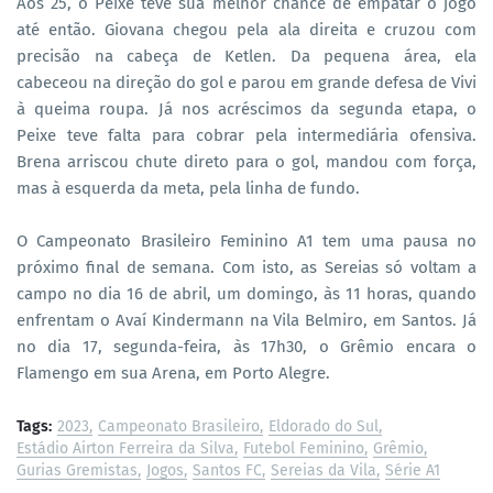
Aos 25, o Peixe teve sua melhor chance de empatar o jogo
até então. Giovana chegou pela ala direita e cruzou com
precisão na cabeça de Ketlen. Da pequena área, ela
cabeceou na direção do gol e parou em grande defesa de Vivi
à queima roupa. Já nos acréscimos da segunda etapa, o
Peixe teve falta para cobrar pela intermediária ofensiva.
Brena arriscou chute direto para o gol, mandou com força,
mas à esquerda da meta, pela linha de fundo.
O Campeonato Brasileiro Feminino A1 tem uma pausa no
próximo final de semana. Com isto, as Sereias só voltam a
campo no dia 16 de abril, um domingo, às 11 horas, quando
enfrentam o Avaí Kindermann na Vila Belmiro, em Santos. Já
no dia 17, segunda-feira, às 17h30, o Grêmio encara o
Flamengo em sua Arena, em Porto Alegre.
Tags:
2023
Campeonato Brasileiro
Eldorado do Sul
Estádio Airton Ferreira da Silva
Futebol Feminino
Grêmio
Gurias Gremistas
Jogos
Santos FC
Sereias da Vila
Série A1