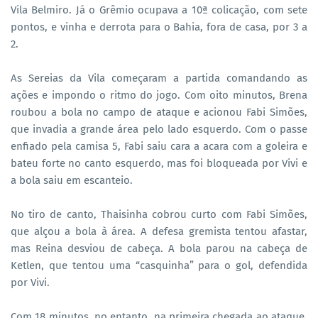
Vila Belmiro. Já o Grêmio ocupava a 10ª colicação, com sete
pontos, e vinha e derrota para o Bahia, fora de casa, por 3 a
2.
As Sereias da Vila começaram a partida comandando as
ações e impondo o ritmo do jogo. Com oito minutos, Brena
roubou a bola no campo de ataque e acionou Fabi Simões,
que invadia a grande área pelo lado esquerdo. Com o passe
enfiado pela camisa 5, Fabi saiu cara a acara com a goleira e
bateu forte no canto esquerdo, mas foi bloqueada por Vivi e
a bola saiu em escanteio.
No tiro de canto, Thaisinha cobrou curto com Fabi Simões,
que alçou a bola à área. A defesa gremista tentou afastar,
mas Reina desviou de cabeça. A bola parou na cabeça de
Ketlen, que tentou uma “casquinha” para o gol, defendida
por Vivi.
Com 18 minutos, no entanto, na primeira chegada ao ataque,