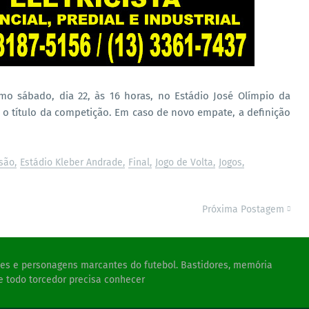
mo sábado, dia 22, às 16 horas, no Estádio José Olímpio da
o título da competição. Em caso de novo empate, a definição
são
Estádio Kleber Andrade
Final
Jogo de Volta
Jogos
Próxima Postagem
ades e personagens marcantes do futebol. Bastidores, memória
e todo torcedor precisa conhecer