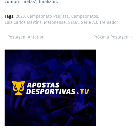
cumprir metas", finalizou.
Tags:
2023
Campeonato Paulista
Campeonatos
Luiz Carlos Martins
Matonense
SEMA
Série A3
Treinador
Postagem Anterior
Próxima Postagem