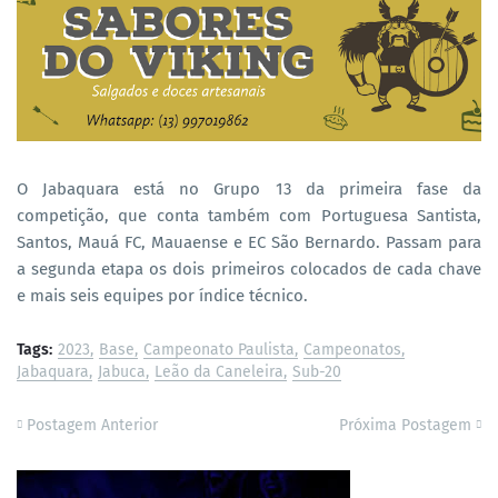
O Jabaquara está no Grupo 13 da primeira fase da
competição, que conta também com Portuguesa Santista,
Santos, Mauá FC, Mauaense e EC São Bernardo. Passam para
a segunda etapa os dois primeiros colocados de cada chave
e mais seis equipes por índice técnico.
Tags:
2023
Base
Campeonato Paulista
Campeonatos
Jabaquara
Jabuca
Leão da Caneleira
Sub-20
Postagem Anterior
Próxima Postagem