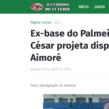
INÍCIO
JOGOS
Página inicial
2023
Ex-base do Palme
César projeta dis
Aimoré
quinta-feira, abril 27, 2023
Foto: divulgação CE Aimoré