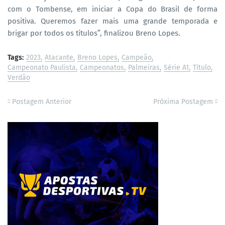
com o Tombense, em iniciar a Copa do Brasil de forma
positiva. Queremos fazer mais uma grande temporada e
brigar por todos os títulos”, finalizou Breno Lopes.
Tags:
2023
Atacante
Breno Lopes
Campeão
Campeonato Paulista
Campeonatos
Palmeiras
Série A1
Título
Verdão
Postagem Anterior
Próxima Postagem