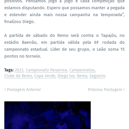
positivos. Pensamos jogo a jogo e cada competição que
estamos disputando. Espero que possamos manter a pegada
e estender ainda mais nossa campanha na temporada”,
finalizou Diego.
A partida de sábado do Remo será contra o Tapajós, no
estádio Baenão, em partida válida pela 6ª rodada do
campeonato estadual. Líder de seu grupo, o Leão soma 15
pontos no torneio.
Tags:
2023
Campeonato Paraense
Campeonatos
Clube do Remo
Copa Verde
Diego Ivo
Remo
Zagueiro
Postagem Anterior
Próxima Postagem