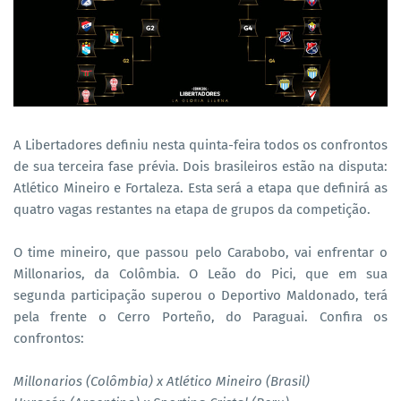
A Libertadores definiu nesta quinta-feira todos os confrontos
de sua terceira fase prévia. Dois brasileiros estão na disputa:
Atlético Mineiro e Fortaleza. Esta será a etapa que definirá as
quatro vagas restantes na etapa de grupos da competição.
O time mineiro, que passou pelo Carabobo, vai enfrentar o
Millonarios, da Colômbia. O Leão do Pici, que em sua
segunda participação superou o Deportivo Maldonado, terá
pela frente o Cerro Porteño, do Paraguai. Confira os
confrontos:
Millonarios (Colômbia) x Atlético Mineiro (Brasil)