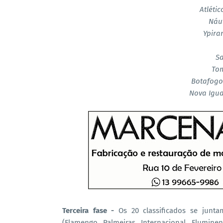
Atléti
Náut
Ypira
Sa
Tom
Botafogo
Nova Igu
Terceira fase -
Os 20 classificados se junt
(Flamengo, Palmeiras, Internacional, Fluminens