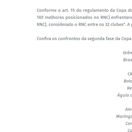
Conforme o art. 15 do regulamento da Copa do 
16º melhores posicionados no RNC) enfrentand
RNC), considerado o RNC entre os 32 clubes". A p
Confira os confrontos da segunda fase da Copa 
Grêm
Bras
C
Bota
Re
Águia 
Amé
Maringá
Ca
Co