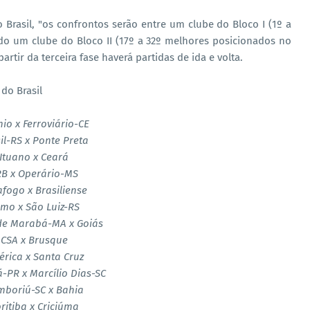
Brasil, "os confrontos serão entre um clube do Bloco I (1º a
o um clube do Bloco II (17º a 32º melhores posicionados no
artir da terceira fase haverá partidas de ida e volta.
do Brasil
io x Ferroviário-CE
il-RS x Ponte Preta
Ituano x Ceará
RB x Operário-MS
fogo x Brasiliense
mo x São Luiz-RS
de Marabá-MA x Goiás
CSA x Brusque
rica x Santa Cruz
-PR x Marcílio Dias-SC
mboriú-SC x Bahia
ritiba x Criciúma