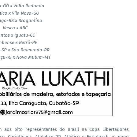
co-GO x Volta Redonda
ico x Vila Nova-GO
nga-RS x Bragantino
Vasco x ABC
ntos x Iguatu-CE
bense x Retrô-PE
-SP x São Raimundo-RR
açu-RJ x Nova Mutum-MT
am aos oito representantes do Brasil na Copa Libertadores
e, Corinthians, Athletico-PR, Atlético e Fortaleza); ao nono