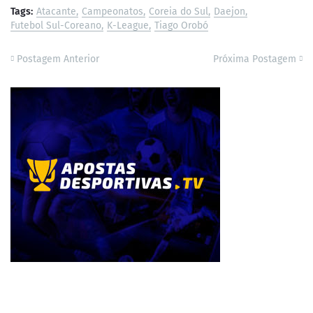
Tags:
Atacante
Campeonatos
Coreia do Sul
Daejon
Futebol Sul-Coreano
K-League
Tiago Orobó
Postagem Anterior
Próxima Postagem