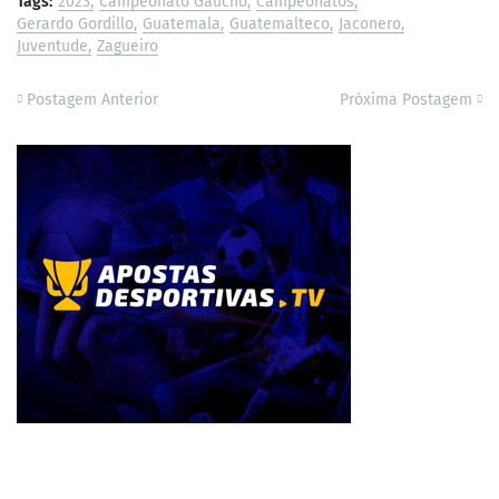
Tags:
2023
Campeonato Gaúcho
Campeonatos
Gerardo Gordillo
Guatemala
Guatemalteco
Jaconero
Juventude
Zagueiro
Postagem Anterior
Próxima Postagem