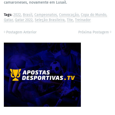
camaroneses, novamente em Lusail.
Tags:
2022
Brasil
Campeonatos
Convocação
Copa do Mundo
Qatar
Qatar 2022
Seleção Brasileira
Tite
Treinador
Postagem Anterior
Próxima Postagem