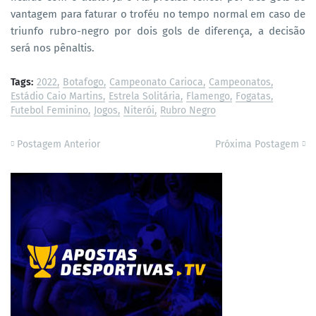
vantagem para faturar o troféu no tempo normal em caso de
triunfo rubro-negro por dois gols de diferença, a decisão
será nos pênaltis.
Tags:
2022
Botafogo
Campeonato Carioca
Campeonatos
Estádio Caio Martins
Estrela Solitária
Flamengo
Fogatas
Futebol Feminino
Jogos
Niterói
Rubro Negro
Postagem Anterior
Próxima Postagem