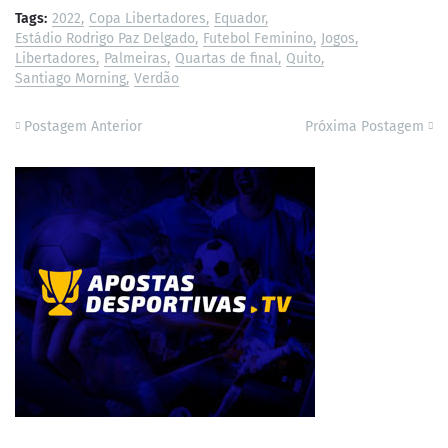
Tags:
2022
Copa Libertadores
Equador
Estádio Rodrigo Paz Delgado
Futebol Feminino
Jogos
Libertadores
Palmeiras
Quartas de final
Quito
Santiago Morning
Verdão
Postagem Anterior
Próxima Postagem