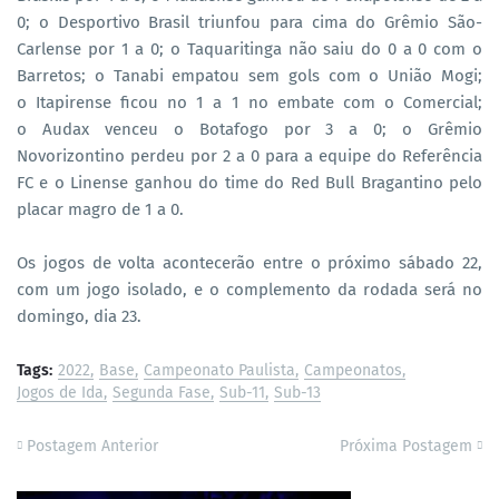
0; o
Desportivo Brasil triunfou para cima do Grêmio São-
Carlense por 1 a 0; o
Taquaritinga não saiu do 0 a 0 com o
Barretos; o Tanabi empatou sem gols com o União Mogi;
o
Itapirense ficou no 1 a 1 no embate com o Comercial;
o
Audax venceu o Botafogo por 3 a 0; o
Grêmio
Novorizontino perdeu por 2 a 0 para a equipe do Referência
FC e o
Linense ganhou do time do Red Bull Bragantino pelo
placar magro de 1 a 0.
Os jogos de volta acontecerão entre o próximo sábado 22,
com um jogo isolado, e o complemento da rodada será no
domingo, dia 23.
Tags:
2022
Base
Campeonato Paulista
Campeonatos
Jogos de Ida
Segunda Fase
Sub-11
Sub-13
Postagem Anterior
Próxima Postagem