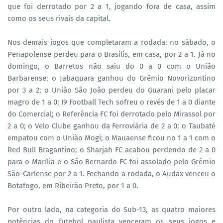
que foi derrotado por 2 a 1, jogando fora de casa, assim
como os seus rivais da capital.
Nos demais jogos que completaram a rodada: no sábado, o
Penapolense perdeu para o Brasilis, em casa, por 2 a 1. Já no
domingo, o Barretos não saiu do 0 a 0 com o União
Barbarense; o Jabaquara ganhou do Grêmio Novorizontino
por 3 a 2; o União São João perdeu do Guarani pelo placar
magro de 1 a 0; I9 Football Tech sofreu o revés de 1 a 0 diante
do Comercial; o Referência FC foi derrotado pelo Mirassol por
2 a 0; o Velo Clube ganhou da Ferroviária de 2 a 0; o Taubaté
empatou com o União Mogi; o Mauaense ficou no 1 a 1 com o
Red Bull Bragantino; o
Sharjah FC acabou perdendo de 2 a 0
para o Marília e o
São Bernardo FC foi assolado pelo Grêmio
São-Carlense por 2 a 1. Fechando a rodada, o Audax venceu o
Botafogo, em Ribeirão Preto, por 1 a 0.
Por outro lado, na categoria do Sub-13, as quatro maiores
potências do futebol paulista venceram os seus jogos e