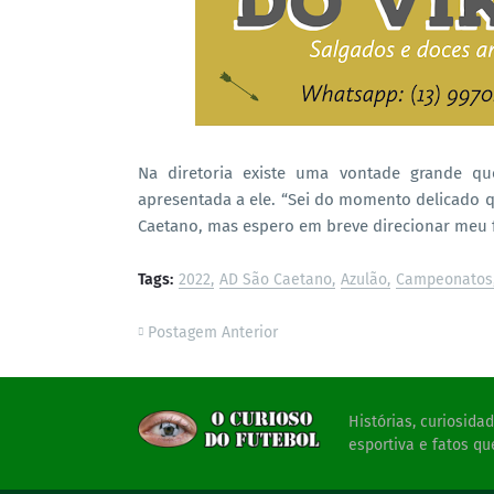
Na diretoria existe uma vontade grande q
apresentada a ele. “Sei do momento delicado 
Caetano, mas espero em breve direcionar meu f
Tags:
2022
AD São Caetano
Azulão
Campeonatos
Postagem Anterior
Histórias, curiosid
esportiva e fatos qu