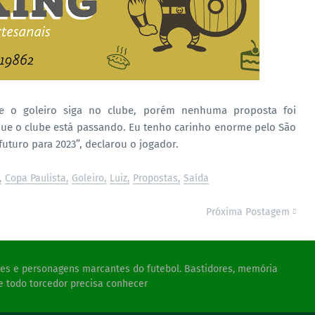
ue o goleiro siga no clube, porém nenhuma proposta foi
que o clube está passando. Eu tenho carinho enorme pelo São
uturo para 2023”, declarou o jogador.
Copa Paulista
Goleiro
Luiz
Propostas
Saída
Próxima Postagem
ades e personagens marcantes do futebol. Bastidores, memória
e todo torcedor precisa conhecer