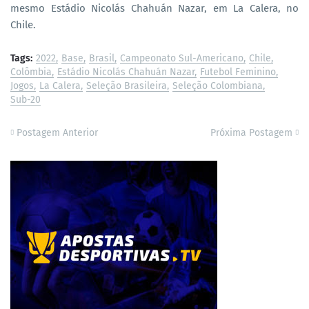
mesmo Estádio Nicolás Chahuán Nazar, em La Calera, no
Chile.
Tags:
2022
Base
Brasil
Campeonato Sul-Americano
Chile
Colômbia
Estádio Nicolás Chahuán Nazar
Futebol Feminino
Jogos
La Calera
Seleção Brasileira
Seleção Colombiana
Sub-20
Postagem Anterior
Próxima Postagem