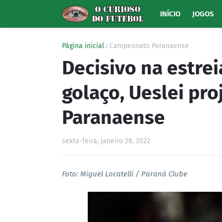
INÍCIO
JOGOS
Página inicial
Campeonato Paranaense
Decisivo na estre
golaço, Ueslei pr
Paranaense
sexta-feira, janeiro 28, 2022
Foto: Miguel Locatelli / Paraná Clube