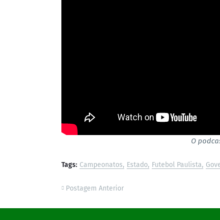
O podcas
Tags:
Campeonatos
Estado
Futebol Paulista
Gov
Postagem Anterior