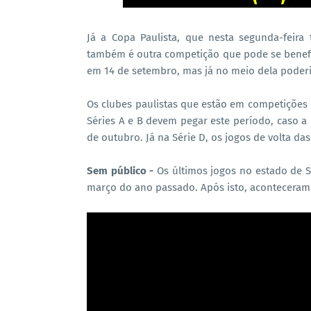
Já a Copa Paulista, que nesta segunda-feira
também é outra competição que pode se benefi
em 14 de setembro, mas já no meio dela poderia
Os clubes paulistas que estão em competições
Séries A e B devem pegar este período, caso a
de outubro. Já na Série D, os jogos de volta das
Sem público -
Os últimos jogos no estado de 
março do ano passado. Após isto, aconteceram 