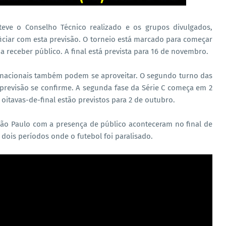
 teve o Conselho Técnico realizado e os grupos divulgados,
ciar com esta previsão. O torneio está marcado para começar
 receber público. A final está prevista para 16 de novembro.
 nacionais também podem se aproveitar. O segundo turno das
 previsão se confirme. A segunda fase da Série C começa em 2
 oitavas-de-final estão previstos para 2 de outubro.
São Paulo com a presença de público aconteceram no final de
dois períodos onde o futebol foi paralisado.