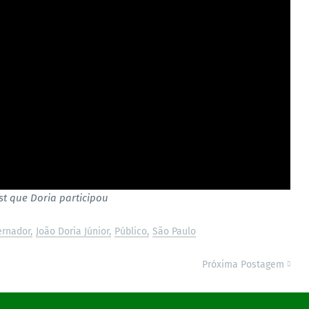
t que Doria participou
ernador
João Doria Júnior
Público
São Paulo
Próxima Postagem