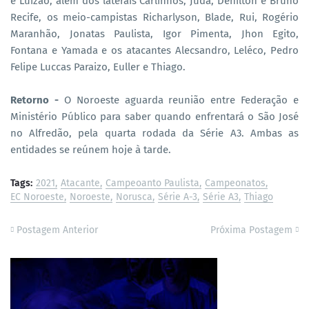
e Luizão, além dos laterais Carlinhos, Judá, Denilton e Bruno
Recife, os meio-campistas Richarlyson, Blade, Rui, Rogério
Maranhão, Jonatas Paulista, Igor Pimenta, Jhon Egito,
Fontana e Yamada e os atacantes Alecsandro, Leléco, Pedro
Felipe Luccas Paraizo, Euller e Thiago.
Retorno -
O Noroeste aguarda reunião entre Federação e
Ministério Público para saber quando enfrentará o São José
no Alfredão, pela quarta rodada da Série A3. Ambas as
entidades se reúnem hoje à tarde.
Tags:
2021
Atacante
Campeoanto Paulista
Campeonatos
EC Noroeste
Noroeste
Norusca
Série A-3
Série A3
Thiago
Postagem Anterior
Próxima Postagem