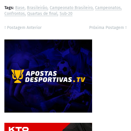
Tags:
Base
Brasileirão
Campeonato Brasileiro
Campeonatos
Confrontos
Quartas de final
Sub-20
Postagem Anterior
Próxima Postagem