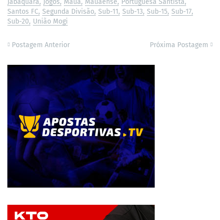
Jabaquara
Jogos
Mauá
Mauaense
Portuguesa Santista
Santos FC
Segunda Divisão
Sub-11
Sub-13
Sub-15
Sub-17
Sub-20
União Mogi
Postagem Anterior
Próxima Postagem