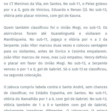
no CT Meninos da Vila, em Santos. No sub-11, o Peixe goleou
por 4 a 0, gols de Vinicius, Eduardo e Renan (2). No sub-13,
vitória pelo placar mínimo, com gol de Kauna.
Quem também classificou foi o União Mogi, no sub-13. Os
alvirrubros foram até Guaratinguetá e visitaram o
Manthiqueira. No sub-11, jogaço e vitória por 4 a 3 da
Serpente. João Vitor marcou duas vezes e colocou vantagem
para os visitantes, antes de Enrico e Cesinha empatarem.
João Vitor marcou de novo, mas Luiz empatou. Henry definiu
o placar em favor do União Mogi. No sub-13, a Serpente
venceu o por 1 a 0, gol de Gabriel. Só o sub-13 se classificou,
na segunda colocação.
O Jabuca cumpriu tabela contra o Santo André, sem chances
de classificar, no Estádio Espanha, em Santos. No sub-11,
vitória do Ramalhão por 1 a 0, com gol de Gabriel. No sub-13,
vitória também de 1 a 0 e também com gol de Gabriel,
obviamente jogadores diferentes. O Jabaquara já estava