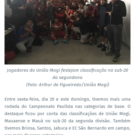
Jogadores do União Mogi festejam classificação no sub-20
da segundona
(Foto: Arthur de Figueiredo/União Mogi)
Entre sexta-feira, dia 20 e este domingo, tivemos mais uma
rodada do Campeonato Paulista nas categorias de base. O
destaque ficou por conta das classificações de União Mogi,
Mauaense e Mauá no sub-20 da segunda divisão. Também
tivemos Briosa, Santos, Jabuca e EC São Bernardo em campo,