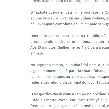
provisoriamente no G4 do Grupo 3 da competiç
O Taubaté queria embalar uma boa fase na Copa
equipe venceu o Juventus na última rodada, em
de um empate com vinha de um empate sem gol
Querendo vencer para subir na classificaçã
pressionando o adversário em busca de abrir 
Aos 33 minutos, Guilherme fez 1 a 0 para a equi
embate.
No segundo tempo, o Taubaté foi para o "tud
alguns momentos, até parecia estar afobada, 
iam sair do Joaquinzão com a vitória, o expe
redes e decretou o placar final do jogo: Taubaté
O Desportivo Brasil volta a campo no próximo s
Estádio Ernesto Rocco, em Porto Feliz. Já o Ta
frente a Portuguesa, no Estádio José Liberatti, 