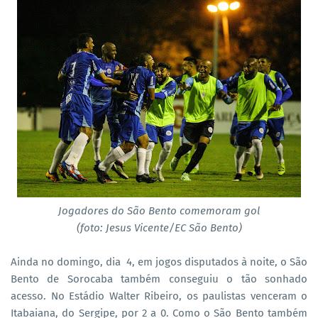
Jogadores do São Bento comemoram gol
(foto: Jesus Vicente/EC São Bento)
Ainda no domingo, dia 4, em jogos disputados à noite, o São
Bento de Sorocaba também conseguiu o tão sonhado
acesso. No Estádio Walter Ribeiro, os paulistas venceram o
Itabaiana, do Sergipe, por 2 a 0. Como o São Bento também