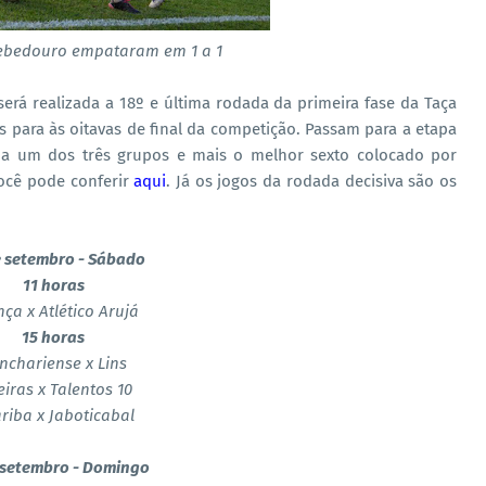
Bebedouro empataram em 1 a 1
rá realizada a 18º e última rodada da primeira fase da Taça
dos para às oitavas de final da competição. Passam para a etapa
ada um dos três grupos e mais o melhor sexto colocado por
você pode conferir
aqui
. Já os jogos da rodada decisiva são os
e setembro - Sábado
11 horas
nça x Atlético Arujá
15 horas
nchariense x Lins
eiras x Talentos 10
riba x Jaboticabal
 setembro - Domingo