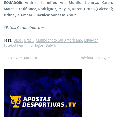
EQUADOR:
Andrea; Jenniffer, Ana Murillo, Kennya, Karen;
Marcela Quiñonez, Rodriguez, Maylin, Karen Flores (Caicedo);
Britney e Ambar -
Técnica:
Vanessa Arauz.
*Fotos: Conmebol.com
Tags:
Base
Brasil
Campeonato Sul Americano
Equador
Futebol Feminino
Jogos
Sub-17
Postagem Anterior
Próxima Postagem