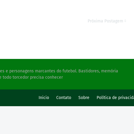
Próxima Postagem
ades e personagens marcantes do futebol. Bastidores, memória
e todo torcedor precisa conhecer
s
Inicio
Contato
Sobre
Política de privaci